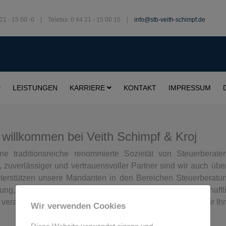
21 - 15 00 -0 | Telefax: 0 44 21 - 15 00 15 |
info@stb-veith-schimpf.de
LEISTUNGEN
KARRIERE
KONTAKT
IMPRESSUM
 willkommen bei Veith Schimpf & Kroj
ne traditionsreiche renommierte Sozietät von Steuerberate
 zuverlässiger und vertrauensvoller Partner sind wir auch übe
unterstützen unsere Mandanten in den Bereichen Steuerberatu
rung, Existenzgründung und beraten in betriebswirtschaft
 verantwortungsbewusste ganzheitliche Beratung stehen wir Ihne
Wir verwenden Cookies