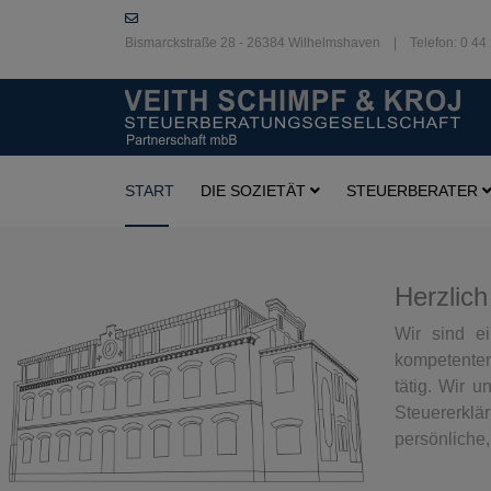
Bismarckstraße 28 - 26384 Wilhelmshaven | Telefon: 0 44 
START
DIE SOZIETÄT
STEUERBERATER
Herzlich
Wir sind ei
kompetenter,
tätig. Wir 
Steuererklä
persönliche,